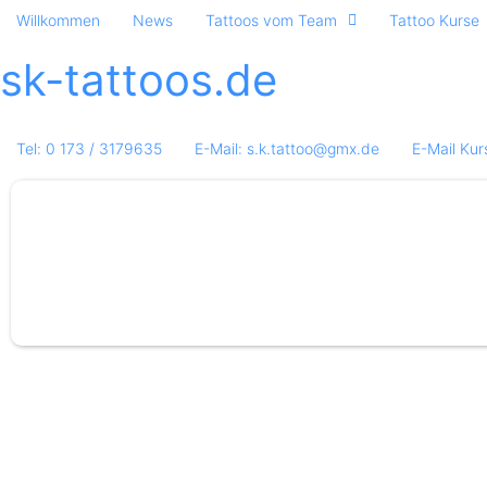
Willkommen
News
Tattoos vom Team
Tattoo Kurse
sk-tattoos.de
Tel: 0 173 / 3179635
E-Mail: s.k.tattoo@gmx.de
E-Mail Kur
Black and Grey